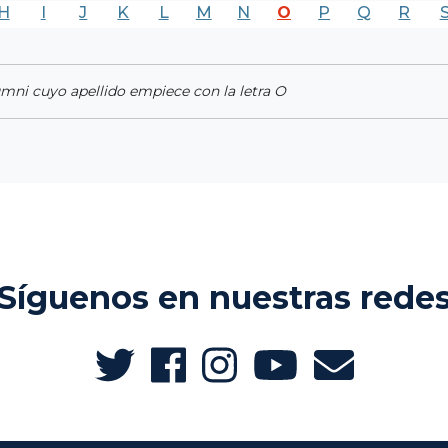
H
I
J
K
L
M
N
O
P
Q
R
umni cuyo apellido empiece con la letra O
Síguenos en nuestras rede