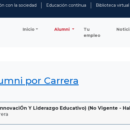
ón con la sociedad
Educación contínua
Biblioteca virtual
Inicio
Alumni
Tu
Notici
empleo
lumni por Carrera
nnovaciÓn Y Liderazgo Educativo) (No Vigente - Habi
rera