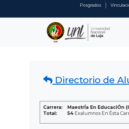
Posgrados
Vinculaci
Directorio de A
Carrera:
MaestrÍa En EducaciÓn (i
Total:
54
Exalumnos En Ésta Car