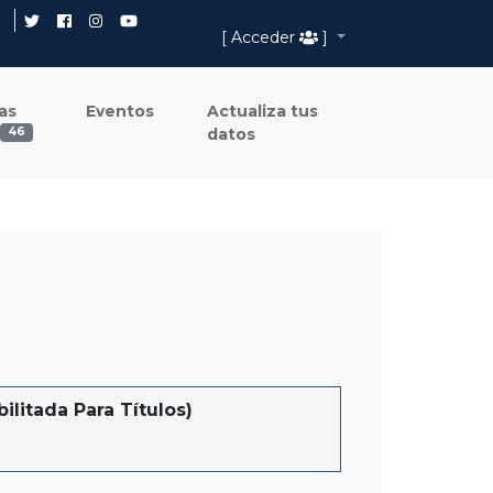
[ Acceder
]
as
Eventos
Actualiza tus
datos
46
litada Para Títulos)