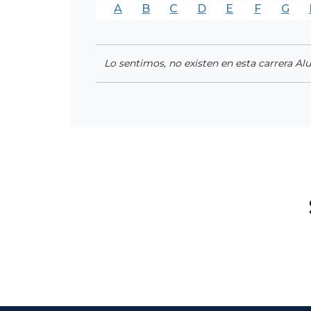
A
B
C
D
E
F
G
Lo sentimos, no existen en esta carrera Al