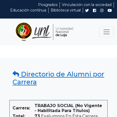
Posgrados
Vinculación con la sociedad
Educación contínua
Biblioteca virtual
Directorio de Alumni por
Carrera
TRABAJO SOCIAL (No Vigente
Carrera:
- Habilitada Para Títulos)
Total:
73
Exalumnos En Ésta Carrera