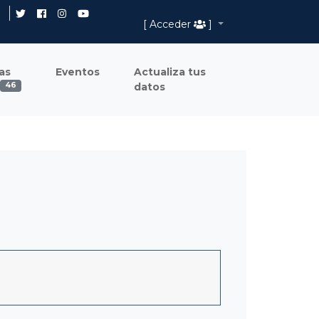
[ Acceder
]
as
Eventos
Actualiza tus
datos
46