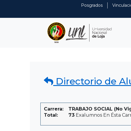
Posgrados
Vinculaci
Directorio de A
Carrera:
TRABAJO SOCIAL (No Vige
Total:
73
Exalumnos En Ésta Car