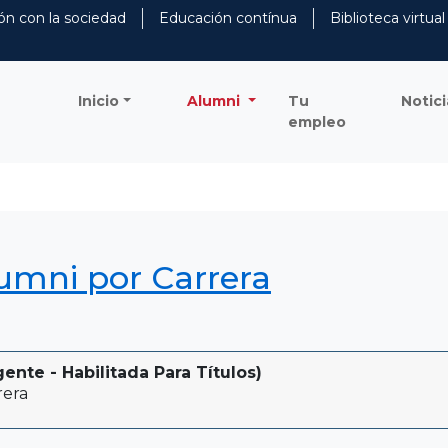
ón con la sociedad
Educación contínua
Biblioteca virtual
Inicio
Alumni
Tu
Notici
empleo
lumni por Carrera
nte - Habilitada Para Títulos)
rera