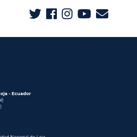
Loja - Ecuador
l)
)
idad Nacional de Loja