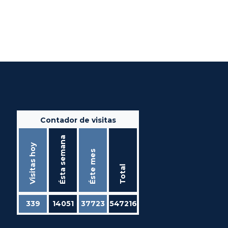
Contador de visitas
Ésta semana
Visitas hoy
Éste mes
Total
339
14051
37723
547216