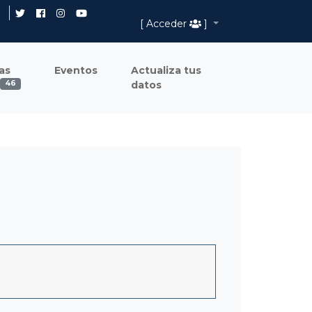
[ Acceder
]
as
Eventos
Actualiza tus
datos
46