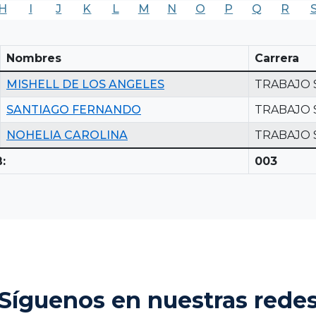
H
I
J
K
L
M
N
O
P
Q
R
Nombres
Carrera
MISHELL DE LOS ANGELES
TRABAJO 
SANTIAGO FERNANDO
TRABAJO 
NOHELIA CAROLINA
TRABAJO 
:
003
Síguenos en nuestras rede