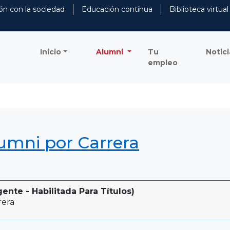
ón con la sociedad
Educación contínua
Biblioteca virtual
Inicio
Alumni
Tu
Notici
empleo
lumni por Carrera
nte - Habilitada Para Títulos)
rera