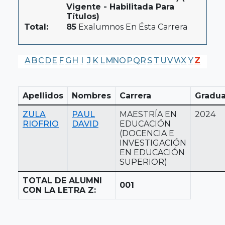
Vigente - Habilitada Para
Títulos)
Total:
85
Exalumnos En Ésta Carrera
A
B
C
D
E
F
G
H
I
J
K
L
M
N
O
P
Q
R
S
T
U
V
W
X
Y
Z
Apellidos
Nombres
Carrera
Gradua
ZULA
PAUL
MAESTRÍA EN
2024
RIOFRIO
DAVID
EDUCACIÓN
(DOCENCIA E
INVESTIGACIÓN
EN EDUCACIÓN
SUPERIOR)
TOTAL DE ALUMNI
001
CON LA LETRA Z: