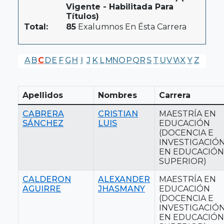
Vigente - Habilitada Para
Títulos)
Total:
85
Exalumnos En Ésta Carrera
A
B
C
D
E
F
G
H
I
J
K
L
M
N
O
P
Q
R
S
T
U
V
W
X
Y
Z
Apellidos
Nombres
Carrera
CABRERA
CRISTIAN
MAESTRÍA EN
SÁNCHEZ
LUIS
EDUCACIÓN
(DOCENCIA E
INVESTIGACIÓ
EN EDUCACIÓN
SUPERIOR)
CALDERON
ALEXANDER
MAESTRÍA EN
AGUIRRE
JHASMANY
EDUCACIÓN
(DOCENCIA E
INVESTIGACIÓ
EN EDUCACIÓN