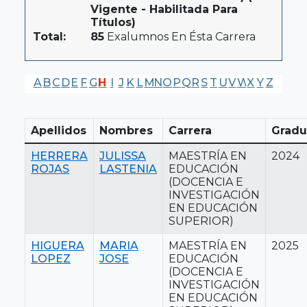
Vigente - Habilitada Para
Títulos)
Total:
85
Exalumnos En Ésta Carrera
A
B
C
D
E
F
G
H
I
J
K
L
M
N
O
P
Q
R
S
T
U
V
W
X
Y
Z
Apellidos
Nombres
Carrera
Gradu
HERRERA
JULISSA
MAESTRÍA EN
2024
ROJAS
LASTENIA
EDUCACIÓN
(DOCENCIA E
INVESTIGACIÓN
EN EDUCACIÓN
SUPERIOR)
HIGUERA
MARIA
MAESTRÍA EN
2025
LOPEZ
JOSE
EDUCACIÓN
(DOCENCIA E
INVESTIGACIÓN
EN EDUCACIÓN