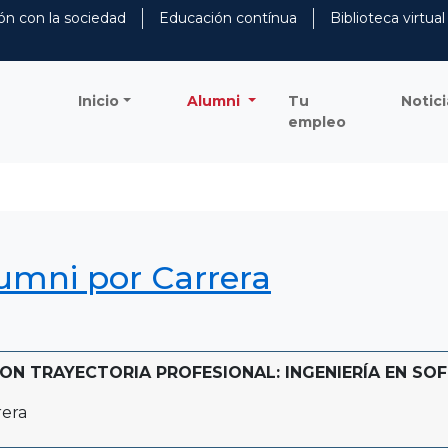
ón con la sociedad
Educación contínua
Biblioteca virtual
Inicio
Alumni
Tu
Notici
empleo
lumni por Carrera
N TRAYECTORIA PROFESIONAL: INGENIERÍA EN SOFTW
rera