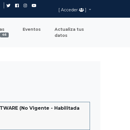
[ Acceder
]
as
Eventos
Actualiza tus
datos
46
ARE (No Vigente - Habilitada