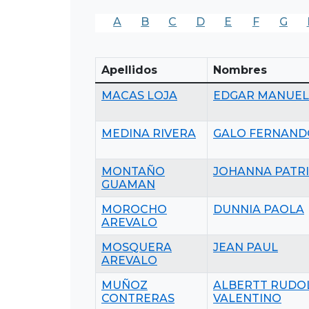
A
B
C
D
E
F
G
Apellidos
Nombres
MACAS LOJA
EDGAR MANUEL
MEDINA RIVERA
GALO FERNAND
MONTAÑO
JOHANNA PATRI
GUAMAN
MOROCHO
DUNNIA PAOLA
AREVALO
MOSQUERA
JEAN PAUL
AREVALO
MUÑOZ
ALBERTT RUDO
CONTRERAS
VALENTINO