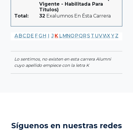
Vigente - Habilitada Para
Títulos)
Total:
32
Exalumnos En Ésta Carrera
A
B
C
D
E
F
G
H
I
J
K
L
M
N
O
P
Q
R
S
T
U
V
W
X
Y
Z
Lo sentimos, no existen en esta carrera Alumni
cuyo apellido empiece con la letra K
Síguenos en nuestras redes