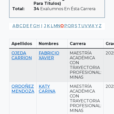
Para Títulos)
Total:
34
Exalumnos En Ésta Carrera
A
B
C
D
E
F
G
H
I
J
K
L
M
N
O
P
Q
R
S
T
U
V
W
X
Y
Z
Apellidos
Nombres
Carrera
Gra
OJEDA
FABRICIO
MAESTRÍA
202
CARRION
XAVIER
ACADÉMICA
CON
TRAYECTORIA
PROFESIONAL:
MINAS
ORDOÑEZ
KATY
MAESTRÍA
202
MENDOZA
CARINA
ACADÉMICA
CON
TRAYECTORIA
PROFESIONAL:
MINAS