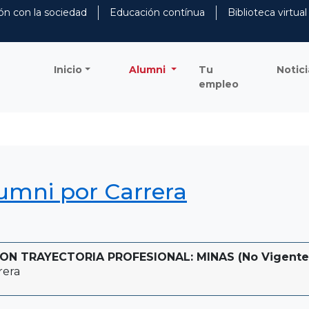
ón con la sociedad
Educación contínua
Biblioteca virtual
Inicio
Alumni
Tu
Notici
empleo
lumni por Carrera
 TRAYECTORIA PROFESIONAL: MINAS (No Vigente - H
rera