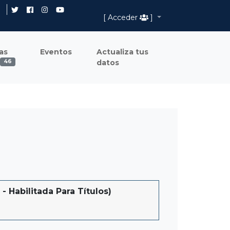
[ Acceder
]
as
Eventos
Actualiza tus
datos
46
abilitada Para Títulos)