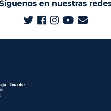
Síguenos en nuestras rede
Loja - Ecuador
l)
)