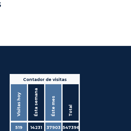
s
Contador de visitas
Ésta semana
Visitas hoy
Éste mes
Total
519
14231
37903
547396