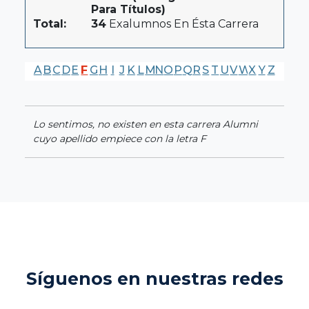
Para Títulos)
Total:
34
Exalumnos En Ésta Carrera
A
B
C
D
E
F
G
H
I
J
K
L
M
N
O
P
Q
R
S
T
U
V
W
X
Y
Z
Lo sentimos, no existen en esta carrera Alumni
cuyo apellido empiece con la letra F
Síguenos en nuestras redes