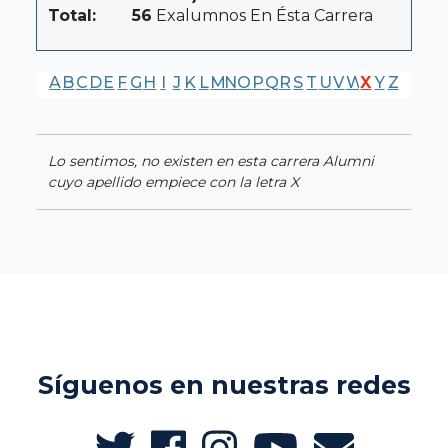
Total:
56
Exalumnos En Ésta Carrera
A
B
C
D
E
F
G
H
I
J
K
L
M
N
O
P
Q
R
S
T
U
V
W
X
Y
Z
Lo sentimos, no existen en esta carrera Alumni
cuyo apellido empiece con la letra X
Síguenos en nuestras redes