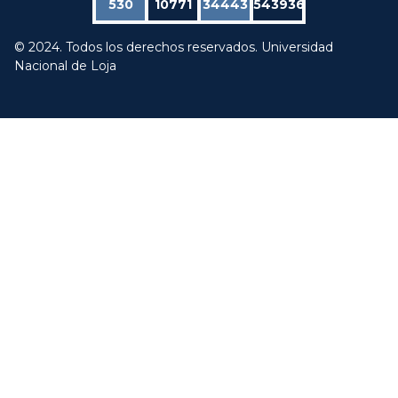
530
10771
34443
543936
© 2024. Todos los derechos reservados. Universidad
Nacional de Loja