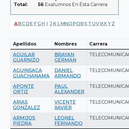
Total:
56
Exalumnos En Ésta Carrera
A
B
C
D
E
F
G
H
I
J
K
L
M
N
O
P
Q
R
S
T
U
V
W
X
Y
Z
Apellidos
Nombres
Carrera
AGUILAR
BRAYAN
TELECOMUNICA
GUARNIZO
GERMAN
AGUINSACA
DANIEL
TELECOMUNICA
GUACHANAMA
ARMANDO
APONTE
PAUL
TELECOMUNICA
ORTIZ
ALEXANDER
ARIAS
VICENTE
TELECOMUNICA
GONZALEZ
XAVIER
ARMIJOS
LEONEL
TELECOMUNICA
PIEDRA
FERNANDO