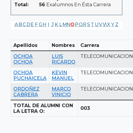
Total:
56
Exalumnos En Ésta Carrera
A
B
C
D
E
F
G
H
I
J
K
L
M
N
O
P
Q
R
S
T
U
V
W
X
Y
Z
Apellidos
Nombres
Carrera
OCHOA
LUIS
TELECOMUNICACION
OCHOA
RICARDO
OCHOA
KEVIN
TELECOMUNICACION
PUCHAICELA
MANUEL
ORDOÑEZ
MARCO
TELECOMUNICACION
CABRERA
VINICIO
TOTAL DE ALUMNI CON
003
LA LETRA O: