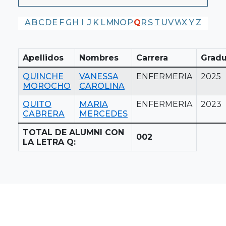
A
B
C
D
E
F
G
H
I
J
K
L
M
N
O
P
Q
R
S
T
U
V
W
X
Y
Z
Apellidos
Nombres
Carrera
Gradu
QUINCHE
VANESSA
ENFERMERIA
2025
MOROCHO
CAROLINA
QUITO
MARIA
ENFERMERIA
2023
CABRERA
MERCEDES
TOTAL DE ALUMNI CON
002
LA LETRA Q: