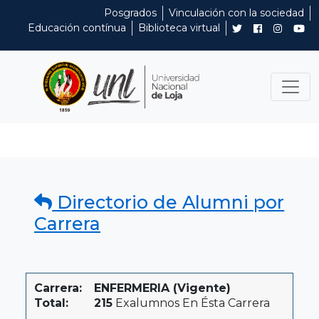
Posgrados
Vinculación con la sociedad
Educación contínua
Biblioteca virtual
Directorio de Alumni por
Carrera
Carrera:
ENFERMERIA (Vigente)
Total:
215
Exalumnos En Ésta Carrera