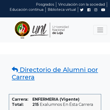
Posgrados
Vinculación con la sociedad
Educación contínua
Biblioteca virtual
Directorio de Alumni por
Carrera
Carrera:
ENFERMERIA (Vigente)
Total:
215
Exalumnos En Ésta Carrera