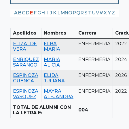
A
B
C
D
E
F
G
H
I
J
K
L
M
N
O
P
Q
R
S
T
U
V
W
X
Y
Z
Apellidos
Nombres
Carrera
Grad
ELIZALDE
ELBA
ENFERMERIA
2022
VERA
MARIA
ENRIQUEZ
MARIA
ENFERMERIA
2024
SARANGO
ALICIA
ESPINOZA
ELIDA
ENFERMERIA
2026
CUENCA
JULIANA
ESPINOZA
MAYRA
ENFERMERIA
2022
VASQUEZ
ALEJANDRA
TOTAL DE ALUMNI CON
004
LA LETRA E: