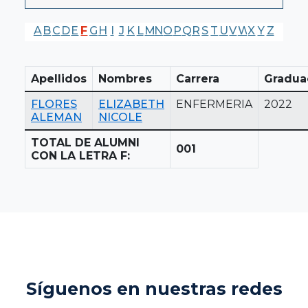
A
B
C
D
E
F
G
H
I
J
K
L
M
N
O
P
Q
R
S
T
U
V
W
X
Y
Z
Apellidos
Nombres
Carrera
Gradua
FLORES
ELIZABETH
ENFERMERIA
2022
ALEMAN
NICOLE
TOTAL DE ALUMNI
001
CON LA LETRA F:
Síguenos en nuestras redes