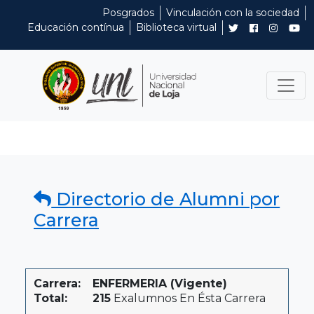
Posgrados
Vinculación con la sociedad
Educación contínua
Biblioteca virtual
Directorio de Alumni por
Carrera
Carrera:
ENFERMERIA (Vigente)
Total:
215
Exalumnos En Ésta Carrera