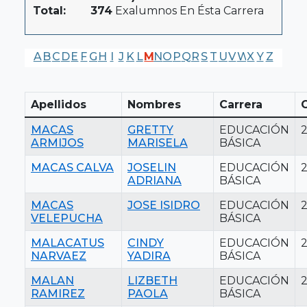
Total:
374
Exalumnos En Ésta Carrera
A
B
C
D
E
F
G
H
I
J
K
L
M
N
O
P
Q
R
S
T
U
V
W
X
Y
Z
Apellidos
Nombres
Carrera
MACAS
GRETTY
EDUCACIÓN
ARMIJOS
MARISELA
BÁSICA
MACAS CALVA
JOSELIN
EDUCACIÓN
ADRIANA
BÁSICA
MACAS
JOSE ISIDRO
EDUCACIÓN
VELEPUCHA
BÁSICA
MALACATUS
CINDY
EDUCACIÓN
NARVAEZ
YADIRA
BÁSICA
MALAN
LIZBETH
EDUCACIÓN
RAMIREZ
PAOLA
BÁSICA