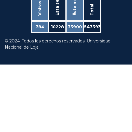
Ésta semana
Visitas hoy
Éste mes
Total
784
10228
33900
543393
© 2024. Todos los derechos reservados. Universidad
Nacional de Loja