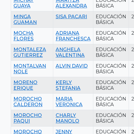
MICHAY
MARITZA
EDUCACIÓN
GUAYA
ALEXANDRA
BÁSICA
MINGA
SISA PACARI
EDUCACIÓN
GUAMAN
BÁSICA
MOCHA
ADRIANA
EDUCACIÓN
FLORES
FRANCHESCA
BÁSICA
MONTALEZA
ANGHELA
EDUCACIÓN
GUTIERREZ
VALENTINA
BÁSICA
MONTALVAN
ALVIN DAVID
EDUCACIÓN
NOLE
BÁSICA
MORENO
KERLY
EDUCACIÓN
ERIQUE
STEFANIA
BÁSICA
MOROCHO
MARIA
EDUCACIÓN
CALDERON
VERONICA
BÁSICA
MOROCHO
CHARLY
EDUCACIÓN
PAQUI
MANOLO
BÁSICA
MOROCHO
JENNY
EDUCACIÓN