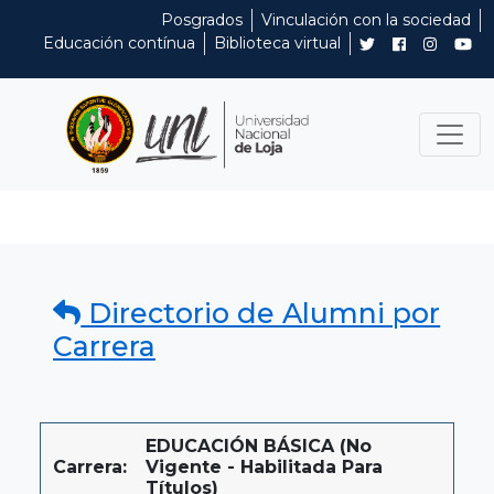
Posgrados
Vinculación con la sociedad
Educación contínua
Biblioteca virtual
Directorio de Alumni por
Carrera
EDUCACIÓN BÁSICA (No
Carrera:
Vigente - Habilitada Para
Títulos)