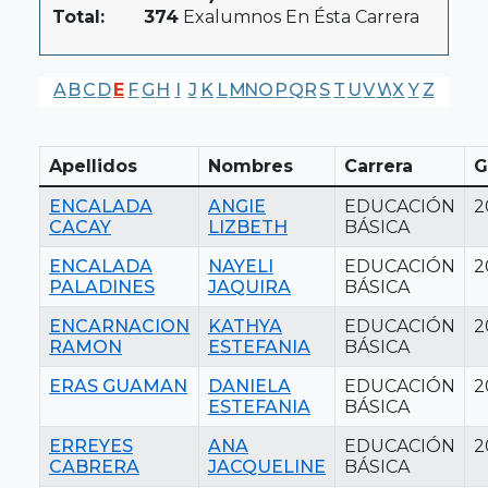
Total:
374
Exalumnos En Ésta Carrera
A
B
C
D
E
F
G
H
I
J
K
L
M
N
O
P
Q
R
S
T
U
V
W
X
Y
Z
Apellidos
Nombres
Carrera
G
ENCALADA
ANGIE
EDUCACIÓN
2
CACAY
LIZBETH
BÁSICA
ENCALADA
NAYELI
EDUCACIÓN
2
PALADINES
JAQUIRA
BÁSICA
ENCARNACION
KATHYA
EDUCACIÓN
2
RAMON
ESTEFANIA
BÁSICA
ERAS GUAMAN
DANIELA
EDUCACIÓN
2
ESTEFANIA
BÁSICA
ERREYES
ANA
EDUCACIÓN
2
CABRERA
JACQUELINE
BÁSICA