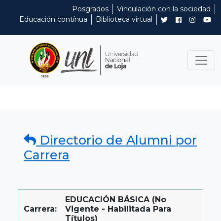
Posgrados
Vinculación con la sociedad
Educación contínua
Biblioteca virtual
Directorio de Alumni por
Carrera
EDUCACIÓN BÁSICA (No
Carrera:
Vigente - Habilitada Para
Títulos)