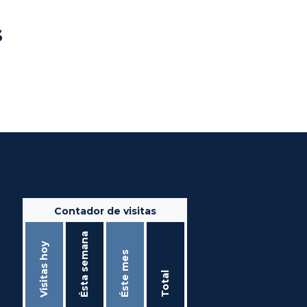
s
Contador de visitas
Ésta semana
Visitas hoy
Éste mes
Total