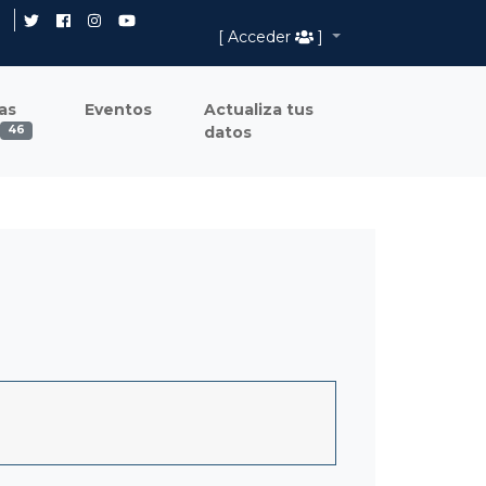
[ Acceder
]
as
Eventos
Actualiza tus
datos
46