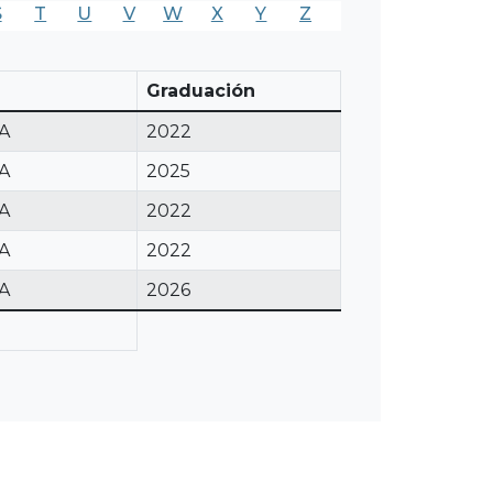
S
T
U
V
W
X
Y
Z
Graduación
A
2022
A
2025
A
2022
A
2022
A
2026