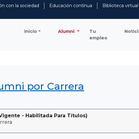
ón con la sociedad
Educación contínua
Biblioteca virtual
Inicio
Alumni
Tu
Notici
empleo
lumni por Carrera
gente - Habilitada Para Títulos)
rrera