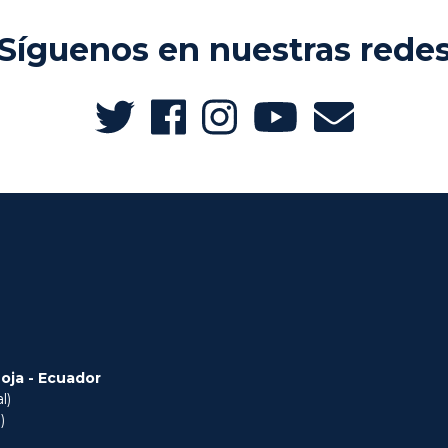
Síguenos en nuestras rede
Loja - Ecuador
l)
)