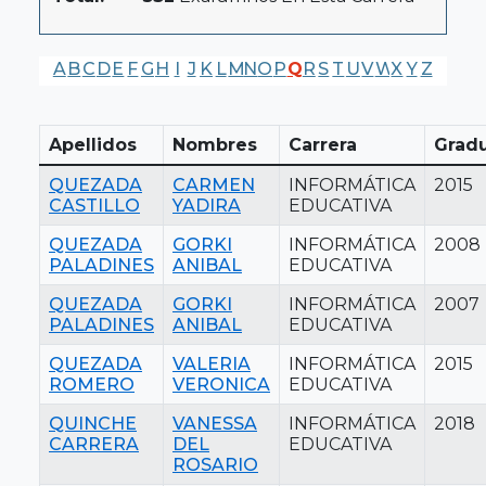
A
B
C
D
E
F
G
H
I
J
K
L
M
N
O
P
Q
R
S
T
U
V
W
X
Y
Z
Apellidos
Nombres
Carrera
Grad
QUEZADA
CARMEN
INFORMÁTICA
2015
CASTILLO
YADIRA
EDUCATIVA
QUEZADA
GORKI
INFORMÁTICA
2008
PALADINES
ANIBAL
EDUCATIVA
QUEZADA
GORKI
INFORMÁTICA
2007
PALADINES
ANIBAL
EDUCATIVA
QUEZADA
VALERIA
INFORMÁTICA
2015
ROMERO
VERONICA
EDUCATIVA
QUINCHE
VANESSA
INFORMÁTICA
2018
CARRERA
DEL
EDUCATIVA
ROSARIO