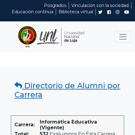
Posgrados
Vinculación con la sociedad
Educación contínua
Biblioteca virtual
Directorio de Alumni por
Carrera
Informática Educativa
Carrera:
(Vigente)
Total:
532
Exalumnos En Ésta Carrera