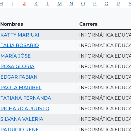
H
I
J
K
L
M
N
O
P
Q
R
Nombres
Carrera
KATTY MARIUXI
INFORMÁTICA EDUCA
TALIA ROSARIO
INFORMÁTICA EDUCA
MARÍA JÓSE
INFORMÁTICA EDUCA
ROSA GLORIA
INFORMÁTICA EDUCA
EDGAR FABIAN
INFORMÁTICA EDUCA
PAOLA MARIBEL
INFORMÁTICA EDUCA
TATIANA FERNANDA
INFORMÁTICA EDUCA
RICHARD AUGUSTO
INFORMÁTICA EDUCA
SILVANA VALERIA
INFORMÁTICA EDUCA
PATRICIO RENE
INFORMÁTICA EDUCA