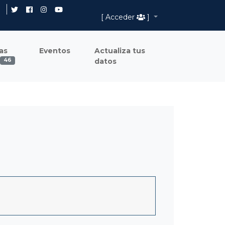
[ Acceder
]
as
Eventos
Actualiza tus
datos
46