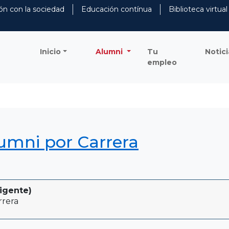
ón con la sociedad
Educación contínua
Biblioteca virtual
Inicio
Alumni
Tu
Notici
empleo
lumni por Carrera
igente)
rrera