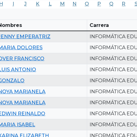
H
I
J
K
L
M
N
O
P
Q
R
Nombres
Carrera
JENNY EMPERATRIZ
INFORMÁTICA EDU
MARIA DOLORES
INFORMÁTICA EDU
OVER FRANCISCO
INFORMÁTICA EDU
LUIS ANTONIO
INFORMÁTICA EDU
GONZALO
INFORMÁTICA EDU
NOYA MARIANELA
INFORMÁTICA EDU
NOYA MARIANELA
INFORMÁTICA EDU
EDWIN REINALDO
INFORMÁTICA EDU
MARIA ISABEL
INFORMÁTICA EDU
KARINA ELIZABETH
INFORMÁTICA EDU