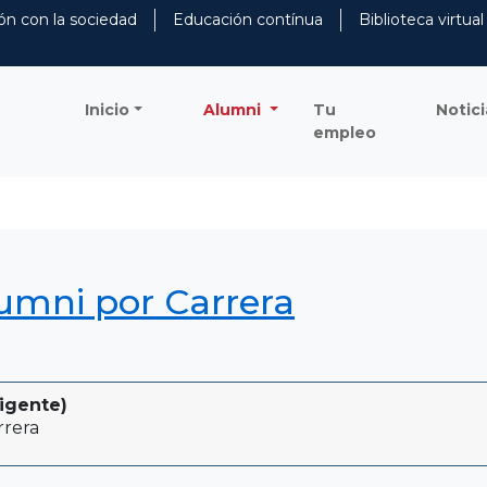
ón con la sociedad
Educación contínua
Biblioteca virtual
Inicio
Alumni
Tu
Notici
empleo
lumni por Carrera
igente)
rrera