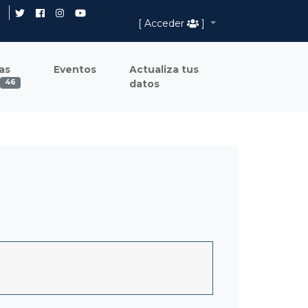
[ Acceder
]
as
Eventos
Actualiza tus
datos
46