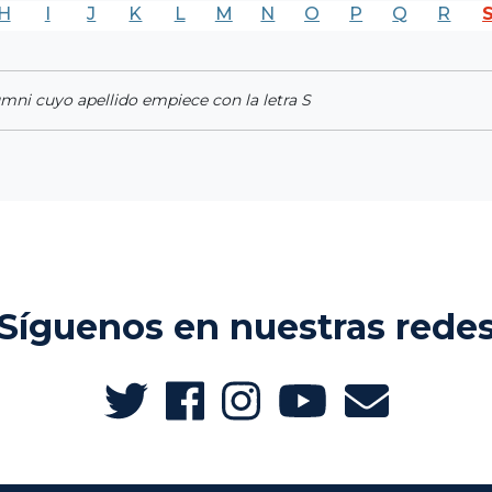
H
I
J
K
L
M
N
O
P
Q
R
umni cuyo apellido empiece con la letra S
Síguenos en nuestras rede