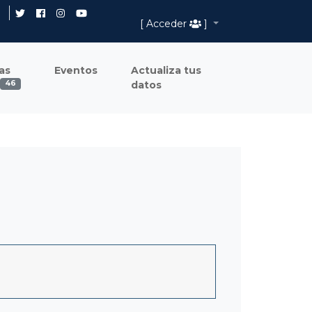
[ Acceder
]
as
Eventos
Actualiza tus
datos
46