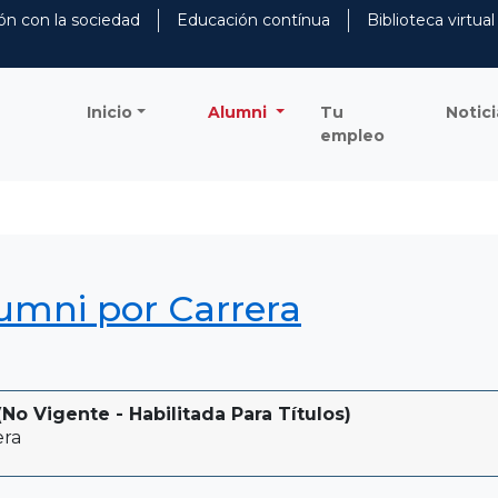
ón con la sociedad
Educación contínua
Biblioteca virtual
Inicio
Alumni
Tu
Notici
empleo
lumni por Carrera
No Vigente - Habilitada Para Títulos)
era