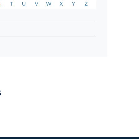
S
T
U
V
W
X
Y
Z
s