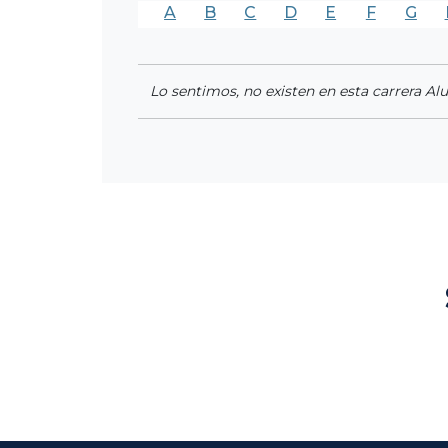
A
B
C
D
E
F
G
Lo sentimos, no existen en esta carrera Al