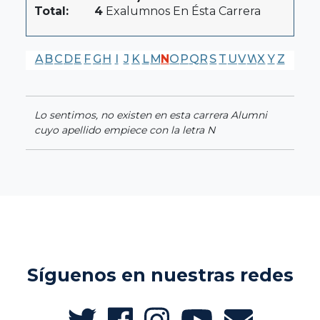
Total:
4
Exalumnos En Ésta Carrera
A
B
C
D
E
F
G
H
I
J
K
L
M
N
O
P
Q
R
S
T
U
V
W
X
Y
Z
Lo sentimos, no existen en esta carrera Alumni
cuyo apellido empiece con la letra N
Síguenos en nuestras redes