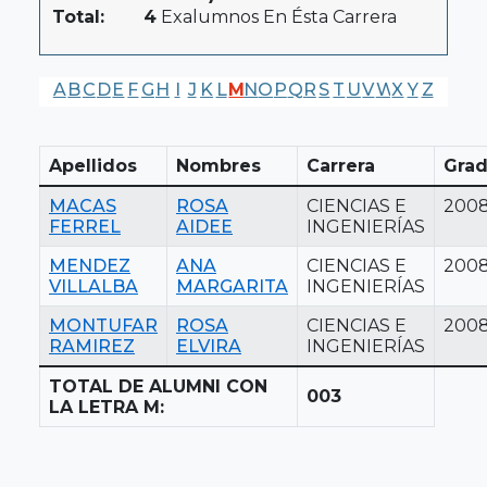
Total:
4
Exalumnos En Ésta Carrera
A
B
C
D
E
F
G
H
I
J
K
L
M
N
O
P
Q
R
S
T
U
V
W
X
Y
Z
Apellidos
Nombres
Carrera
Grad
MACAS
ROSA
CIENCIAS E
200
FERREL
AIDEE
INGENIERÍAS
MENDEZ
ANA
CIENCIAS E
200
VILLALBA
MARGARITA
INGENIERÍAS
MONTUFAR
ROSA
CIENCIAS E
200
RAMIREZ
ELVIRA
INGENIERÍAS
TOTAL DE ALUMNI CON
003
LA LETRA M: