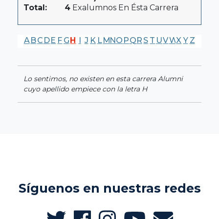
Total:
4
Exalumnos En Ésta Carrera
A
B
C
D
E
F
G
H
I
J
K
L
M
N
O
P
Q
R
S
T
U
V
W
X
Y
Z
Lo sentimos, no existen en esta carrera Alumni
cuyo apellido empiece con la letra H
Síguenos en nuestras redes