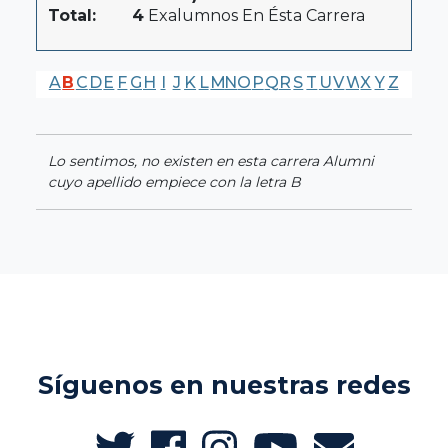
Total:
4
Exalumnos En Ésta Carrera
A
B
C
D
E
F
G
H
I
J
K
L
M
N
O
P
Q
R
S
T
U
V
W
X
Y
Z
Lo sentimos, no existen en esta carrera Alumni
cuyo apellido empiece con la letra B
Síguenos en nuestras redes