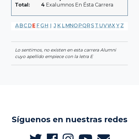
Total:
4
Exalumnos En Ésta Carrera
A
B
C
D
E
F
G
H
I
J
K
L
M
N
O
P
Q
R
S
T
U
V
W
X
Y
Z
Lo sentimos, no existen en esta carrera Alumni
cuyo apellido empiece con la letra E
Síguenos en nuestras redes