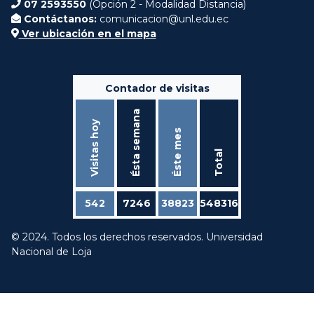
07 2593550
(Opción 2 - Modalidad Distancia)
Contáctanos:
comunicacion@unl.edu.ec
Ver ubicación en el mapa
Contador de visitas
Ésta semana
Visitas hoy
Éste mes
Total
542
7246
38823
548316
© 2024. Todos los derechos reservados. Universidad
Nacional de Loja