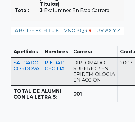
Títulos)
Total:
3
Exalumnos En Ésta Carrera
A
B
C
D
E
F
G
H
I
J
K
L
M
N
O
P
Q
R
S
T
U
V
W
X
Y
Z
Apellidos
Nombres
Carrera
Gradu
SALGADO
PIEDAD
DIPLOMADO
2007
CORDOVA
CECILIA
SUPERIOR EN
EPIDEMIOLOGIA
EN ACCION
TOTAL DE ALUMNI
001
CON LA LETRA S: