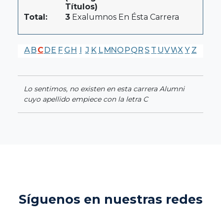
Títulos)
Total:
3
Exalumnos En Ésta Carrera
A
B
C
D
E
F
G
H
I
J
K
L
M
N
O
P
Q
R
S
T
U
V
W
X
Y
Z
Lo sentimos, no existen en esta carrera Alumni
cuyo apellido empiece con la letra C
Síguenos en nuestras redes