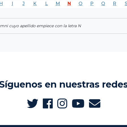
H
I
J
K
L
M
N
O
P
Q
R
umni cuyo apellido empiece con la letra N
Síguenos en nuestras rede