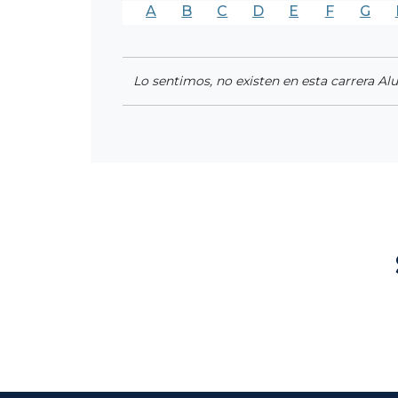
A
B
C
D
E
F
G
Lo sentimos, no existen en esta carrera Al