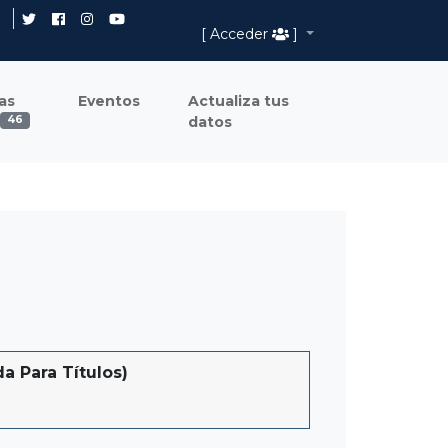
[ Acceder
]
as
Eventos
Actualiza tus
datos
46
 Para Títulos)