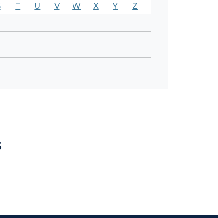
S
T
U
V
W
X
Y
Z
s