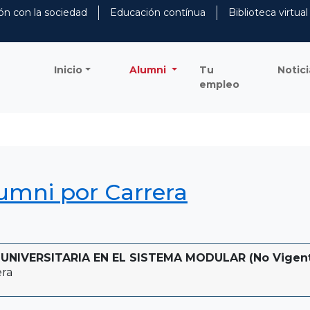
ón con la sociedad
Educación contínua
Biblioteca virtual
Inicio
Alumni
Tu
Notici
empleo
lumni por Carrera
NIVERSITARIA EN EL SISTEMA MODULAR (No Vigente -
era