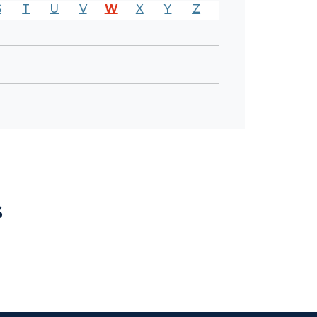
S
T
U
V
W
X
Y
Z
s