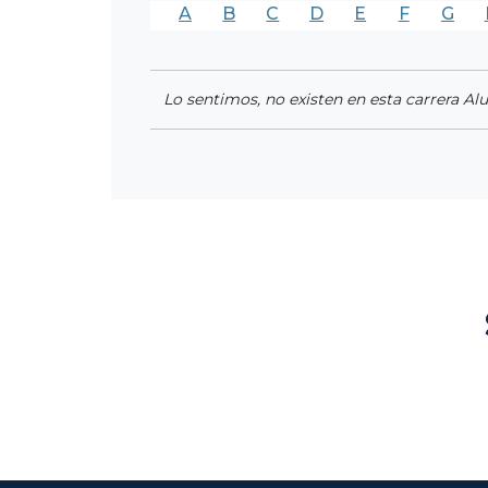
A
B
C
D
E
F
G
Lo sentimos, no existen en esta carrera Al