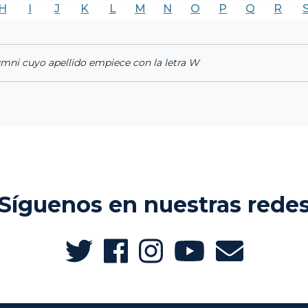
H
I
J
K
L
M
N
O
P
Q
R
umni cuyo apellido empiece con la letra W
Síguenos en nuestras rede