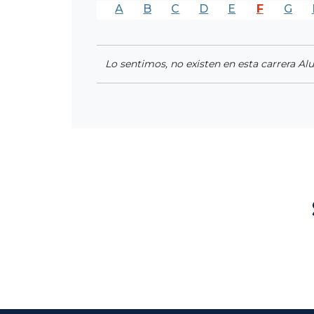
A
B
C
D
E
F
G
Lo sentimos, no existen en esta carrera Al