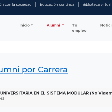
ón con la sociedad
Educación contínua
Biblioteca virtual
Inicio
Alumni
Tu
Notici
empleo
lumni por Carrera
NIVERSITARIA EN EL SISTEMA MODULAR (No Vigente -
era