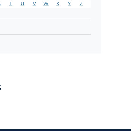
S
T
U
V
W
X
Y
Z
s