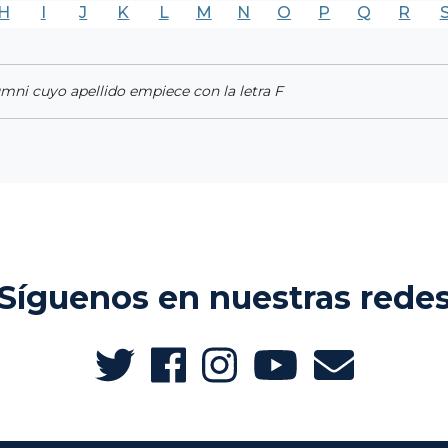
H
I
J
K
L
M
N
O
P
Q
R
umni cuyo apellido empiece con la letra F
Síguenos en nuestras rede