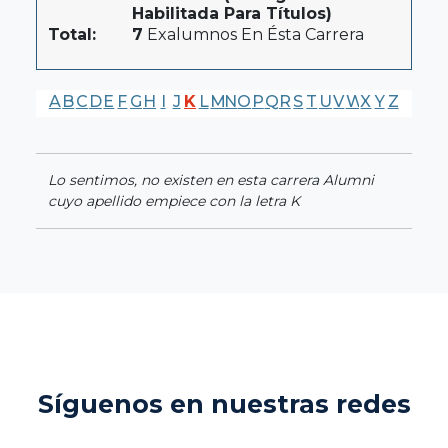
Habilitada Para Títulos)
Total:
7
Exalumnos En Ésta Carrera
A
B
C
D
E
F
G
H
I
J
K
L
M
N
O
P
Q
R
S
T
U
V
W
X
Y
Z
Lo sentimos, no existen en esta carrera Alumni
cuyo apellido empiece con la letra K
Síguenos en nuestras redes