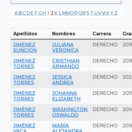
A
B
C
D
E
F
G
H
I
J
K
L
M
N
O
P
Q
R
S
T
U
V
W
X
Y
Z
Apellidos
Nombres
Carrera
Gra
JIMENEZ
JULIANA
DERECHO
201
SUNCION
VERONICA
JIMENEZ
CRISTHIAN
DERECHO
201
TORRES
ARMANDO
JIMENEZ
JESSICA
DERECHO
202
TORRES
ANDREA
JIMENEZ
JOHANNA
DERECHO
201
TORRES
ELIZABETH
JIMÉNEZ
WASHINGTON
DERECHO
201
TORRES
OSWALDO
JIMÉNEZ
MARÍA
DERECHO
201
VACA
ALEJANDRA