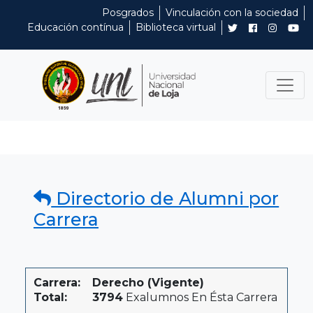
Posgrados
Vinculación con la sociedad
Educación contínua
Biblioteca virtual
Directorio de Alumni por
Carrera
Carrera:
Derecho (Vigente)
Total:
3794
Exalumnos En Ésta Carrera