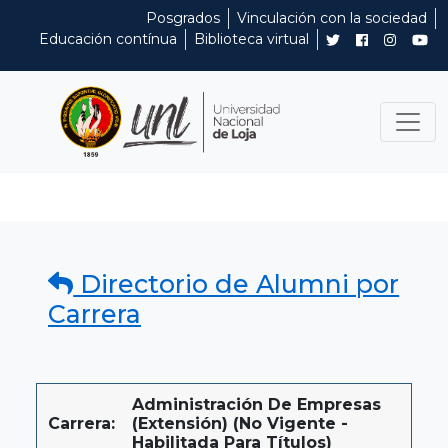
Posgrados
Vinculación con la sociedad
Educación contínua
Biblioteca virtual
Directorio de Alumni por
Carrera
Administración De Empresas
Carrera:
(extensión) (No Vigente -
Habilitada Para Títulos)