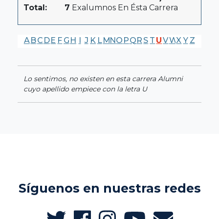
Total:
7
Exalumnos En Ésta Carrera
A
B
C
D
E
F
G
H
I
J
K
L
M
N
O
P
Q
R
S
T
U
V
W
X
Y
Z
Lo sentimos, no existen en esta carrera Alumni
cuyo apellido empiece con la letra U
Síguenos en nuestras redes