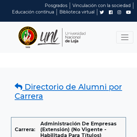
Posgrados
Vinculación con la sociedad
Educación contínua
Biblioteca virtual
Directorio de Alumni por
Carrera
Administración De Empresas
Carrera:
(extensión) (No Vigente -
Habilitada Para Títulos)