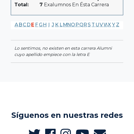
Total:
7
Exalumnos En Ésta Carrera
A
B
C
D
E
F
G
H
I
J
K
L
M
N
O
P
Q
R
S
T
U
V
W
X
Y
Z
Lo sentimos, no existen en esta carrera Alumni
cuyo apellido empiece con la letra E
Síguenos en nuestras redes