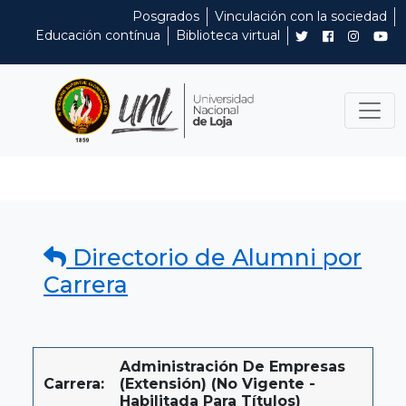
Posgrados
Vinculación con la sociedad
Educación contínua
Biblioteca virtual
Directorio de Alumni por
Carrera
Administración De Empresas
Carrera:
(extensión) (No Vigente -
Habilitada Para Títulos)