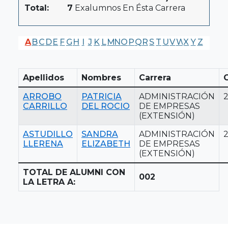
Total:
7
Exalumnos En Ésta Carrera
A
B
C
D
E
F
G
H
I
J
K
L
M
N
O
P
Q
R
S
T
U
V
W
X
Y
Z
Apellidos
Nombres
Carrera
ARROBO
PATRICIA
ADMINISTRACIÓN
CARRILLO
DEL ROCIO
DE EMPRESAS
(EXTENSIÓN)
ASTUDILLO
SANDRA
ADMINISTRACIÓN
2
LLERENA
ELIZABETH
DE EMPRESAS
(EXTENSIÓN)
TOTAL DE ALUMNI CON
002
LA LETRA A: