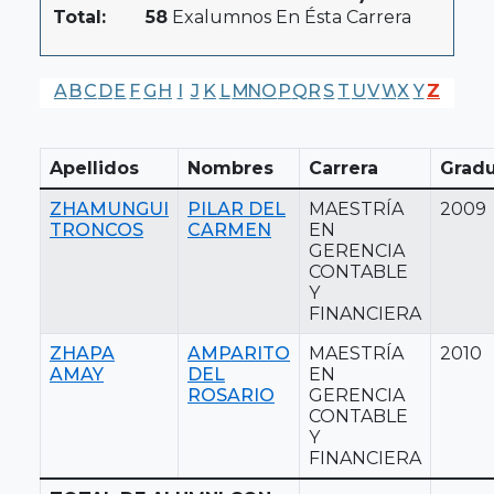
Total:
58
Exalumnos En Ésta Carrera
A
B
C
D
E
F
G
H
I
J
K
L
M
N
O
P
Q
R
S
T
U
V
W
X
Y
Z
Apellidos
Nombres
Carrera
Grad
ZHAMUNGUI
PILAR DEL
MAESTRÍA
2009
TRONCOS
CARMEN
EN
GERENCIA
CONTABLE
Y
FINANCIERA
ZHAPA
AMPARITO
MAESTRÍA
2010
AMAY
DEL
EN
ROSARIO
GERENCIA
CONTABLE
Y
FINANCIERA