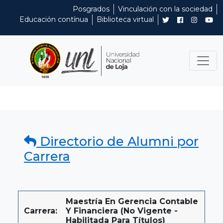
Posgrados
Vinculación con la sociedad
Educación contínua
Biblioteca virtual
Directorio de Alumni por
Carrera
Maestría En Gerencia Contable
Carrera:
Y Financiera (No Vigente -
Habilitada Para Títulos)