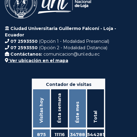
Ciudad Universitaria Guillermo Falconí - Loja -
Ecuador
07 2593550
(Opción 1 - Modalidad Presencial)
07 2593550
(Opción 2 - Modalidad Distancia)
Contáctanos:
comunicacion@unl.edu.ec
Ver ubicación en el mapa
Contador de visitas
Ésta semana
Visitas hoy
Éste mes
Total
875
11116
34788
544281