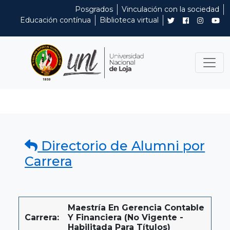
Posgrados
Vinculación con la sociedad
Educación contínua
Biblioteca virtual
Directorio de Alumni por
Carrera
Maestría En Gerencia Contable
Carrera:
Y Financiera (No Vigente -
Habilitada Para Títulos)