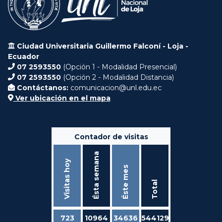
Ciudad Universitaria Guillermo Falconí - Loja -
Ecuador
07 2593550
(Opción 1 - Modalidad Presencial)
07 2593550
(Opción 2 - Modalidad Distancia)
Contáctanos:
comunicacion@unl.edu.ec
Ver ubicación en el mapa
Contador de visitas
Ésta semana
Visitas hoy
Éste mes
Total
723
10964
34636
544129