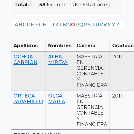
Total:
58
Exalumnos En Ésta Carrera
A
B
C
D
E
F
G
H
I
J
K
L
M
N
O
P
Q
R
S
T
U
V
W
X
Y
Z
Apellidos
Nombres
Carrera
Graduac
OCHOA
ALBA
MAESTRÍA
2011
CARRION
MIREYA
EN
GERENCIA
CONTABLE
Y
FINANCIERA
ORTEGA
OLGA
MAESTRÍA
2011
JARAMILLO
MARIA
EN
GERENCIA
CONTABLE
Y
FINANCIERA