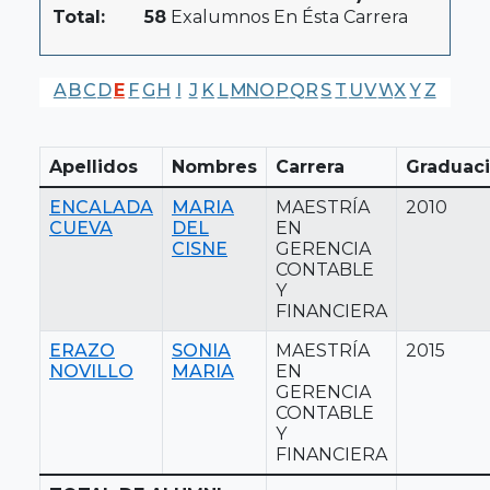
Total:
58
Exalumnos En Ésta Carrera
A
B
C
D
E
F
G
H
I
J
K
L
M
N
O
P
Q
R
S
T
U
V
W
X
Y
Z
Apellidos
Nombres
Carrera
Graduac
ENCALADA
MARIA
MAESTRÍA
2010
CUEVA
DEL
EN
CISNE
GERENCIA
CONTABLE
Y
FINANCIERA
ERAZO
SONIA
MAESTRÍA
2015
NOVILLO
MARIA
EN
GERENCIA
CONTABLE
Y
FINANCIERA