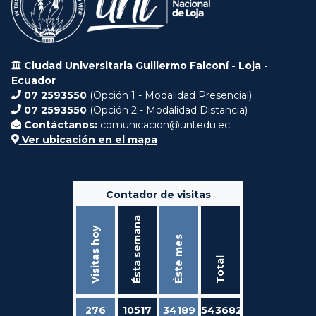
Ciudad Universitaria Guillermo Falconí - Loja -
Ecuador
07 2593550
(Opción 1 - Modalidad Presencial)
07 2593550
(Opción 2 - Modalidad Distancia)
Contáctanos:
comunicacion@unl.edu.ec
Ver ubicación en el mapa
Contador de visitas
Ésta semana
Visitas hoy
Éste mes
Total
276
10517
34189
543682