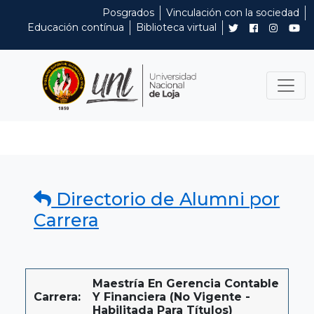
Posgrados
Vinculación con la sociedad
Educación contínua
Biblioteca virtual
Directorio de Alumni por
Carrera
Maestría En Gerencia Contable
Carrera:
Y Financiera (No Vigente -
Habilitada Para Títulos)