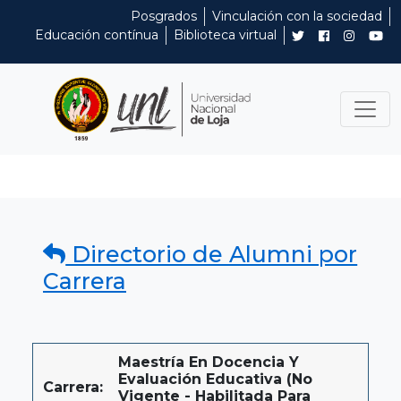
Posgrados
Vinculación con la sociedad
Educación contínua
Biblioteca virtual
Directorio de Alumni por
Carrera
Maestría En Docencia Y
Evaluación Educativa (No
Carrera:
Vigente - Habilitada Para