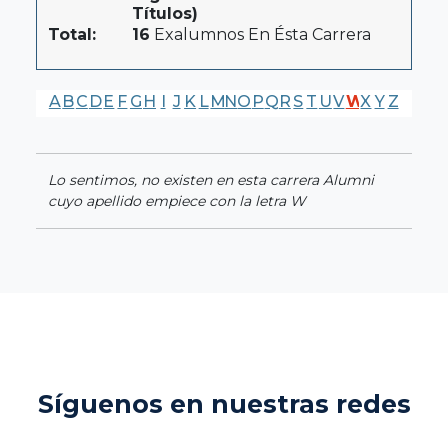
Títulos)
Total:
16
Exalumnos En Ésta Carrera
A
B
C
D
E
F
G
H
I
J
K
L
M
N
O
P
Q
R
S
T
U
V
W
X
Y
Z
Lo sentimos, no existen en esta carrera Alumni
cuyo apellido empiece con la letra W
Síguenos en nuestras redes