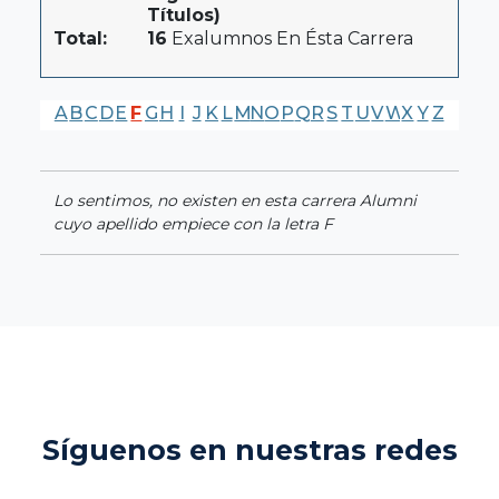
Títulos)
Total:
16
Exalumnos En Ésta Carrera
A
B
C
D
E
F
G
H
I
J
K
L
M
N
O
P
Q
R
S
T
U
V
W
X
Y
Z
Lo sentimos, no existen en esta carrera Alumni
cuyo apellido empiece con la letra F
Síguenos en nuestras redes