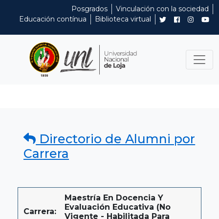
Posgrados
Vinculación con la sociedad
Educación contínua
Biblioteca virtual
Directorio de Alumni por
Carrera
Maestría En Docencia Y
Evaluación Educativa (No
Carrera:
Vigente - Habilitada Para