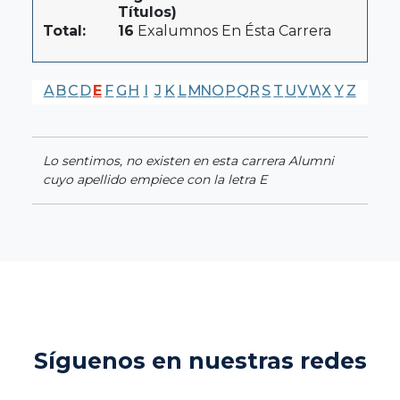
Títulos)
Total:
16
Exalumnos En Ésta Carrera
A
B
C
D
E
F
G
H
I
J
K
L
M
N
O
P
Q
R
S
T
U
V
W
X
Y
Z
Lo sentimos, no existen en esta carrera Alumni
cuyo apellido empiece con la letra E
Síguenos en nuestras redes