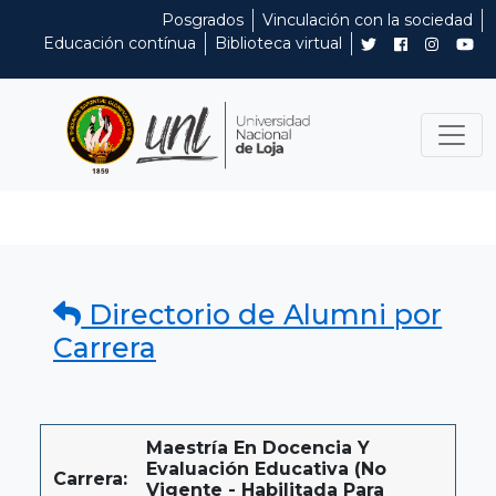
Posgrados
Vinculación con la sociedad
Educación contínua
Biblioteca virtual
Directorio de Alumni por
Carrera
Maestría En Docencia Y
Evaluación Educativa (No
Carrera:
Vigente - Habilitada Para