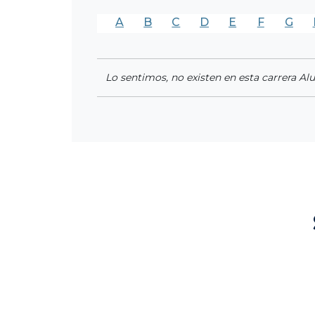
A
B
C
D
E
F
G
Lo sentimos, no existen en esta carrera Al