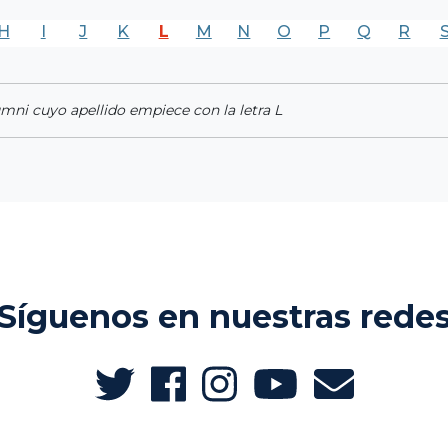
H
I
J
K
L
M
N
O
P
Q
R
umni cuyo apellido empiece con la letra L
Síguenos en nuestras rede