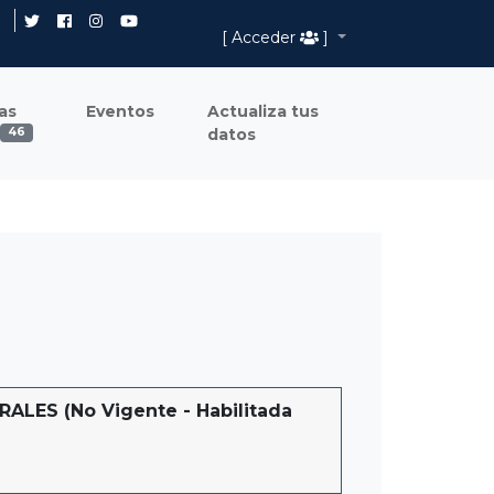
[ Acceder
]
as
Eventos
Actualiza tus
datos
46
ES (No Vigente - Habilitada