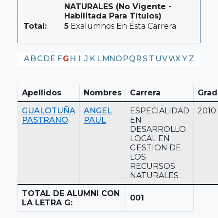
NATURALES (No Vigente -
Habilitada Para Títulos)
Total:
5
Exalumnos En Ésta Carrera
A
B
C
D
E
F
G
H
I
J
K
L
M
N
O
P
Q
R
S
T
U
V
W
X
Y
Z
Apellidos
Nombres
Carrera
Grad
GUALOTUÑA
ANGEL
ESPECIALIDAD
2010
PASTRANO
PAUL
EN
DESARROLLO
LOCAL EN
GESTION DE
LOS
RECURSOS
NATURALES
TOTAL DE ALUMNI CON
001
LA LETRA G: