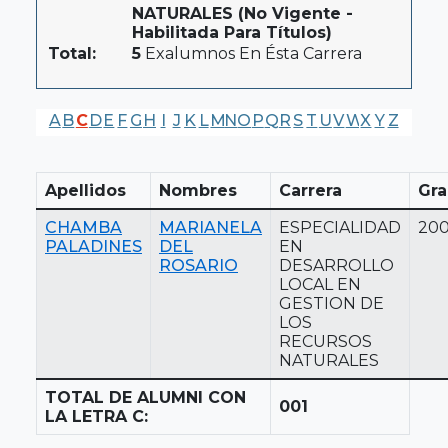
NATURALES (No Vigente -
Habilitada Para Títulos)
Total:
5
Exalumnos En Ésta Carrera
A
B
C
D
E
F
G
H
I
J
K
L
M
N
O
P
Q
R
S
T
U
V
W
X
Y
Z
Apellidos
Nombres
Carrera
Gra
CHAMBA
MARIANELA
ESPECIALIDAD
20
PALADINES
DEL
EN
ROSARIO
DESARROLLO
LOCAL EN
GESTION DE
LOS
RECURSOS
NATURALES
TOTAL DE ALUMNI CON
001
LA LETRA C: