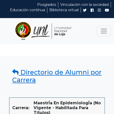
Posgrados
Vinculación con la sociedad
Educación contínua
Biblioteca virtual
Directorio de Alumni por
Carrera
MaestrÍa En EpidemiologÍa (No
Carrera:
Vigente - Habilitada Para
Títulos)