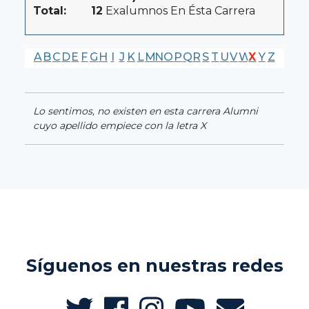
Total:
12
Exalumnos En Ésta Carrera
A
B
C
D
E
F
G
H
I
J
K
L
M
N
O
P
Q
R
S
T
U
V
W
X
Y
Z
Lo sentimos, no existen en esta carrera Alumni
cuyo apellido empiece con la letra X
Síguenos en nuestras redes